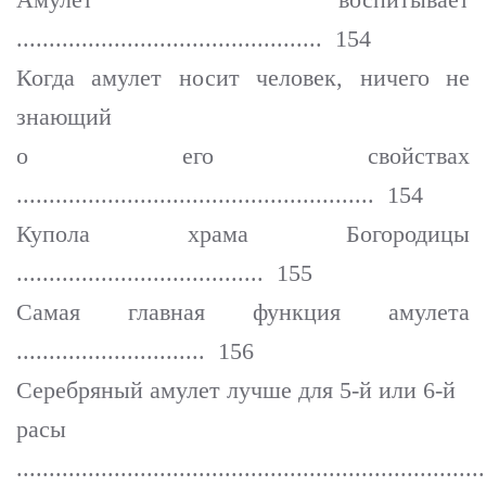
............................................... 154
Когда амулет носит человек, ничего не
знающий
о его свойствах
....................................................... 154
Купола храма Богородицы
...................................... 155
Самая главная функция амулета
............................. 156
Серебряный амулет лучше для 5-й или 6-й
расы
........................................................................