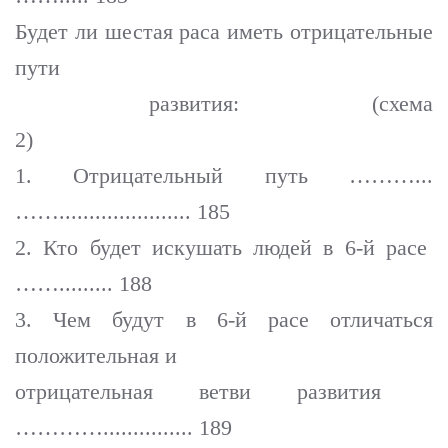
Будет ли шестая раса иметь отрицательные
пути
развития: (схема
2
1. Отрицательный путь ………...
……...................... 185
2. Кто будет искушать людей в 6-й расе
……......... 188
3. Чем будут в 6-й расе отличаться
положительная и
отрицательная ветви развития
…………............... 189