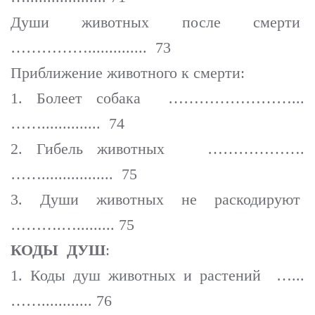
Души животных после смерти
…………….............. 73
Приближение животного к смерти:
1. Болеет собака ……………………...
…….............. 74
2. Гибель животных ……………….
……................. 75
3. Души животных не раскодируют
……….…......... 75
КОДЫ ДУШ
:
1. Коды душ животных и растений …...
……............ 76