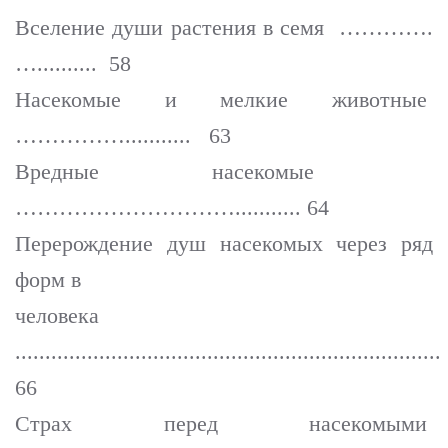
Вселение души растения в семя ………….
….......... 58
Насекомые и мелкие животные
……………........... 63
Вредные насекомые
…………………………........... 64
Перерождение душ насекомых через ряд
форм в
человека
.......................................................................
66
Страх перед насекомыми