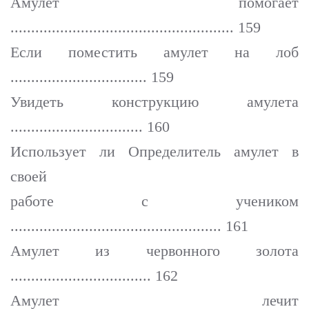
Амулет помогает
...................................................... 159
Если поместить амулет на лоб
................................. 159
Увидеть конструкцию амулета
................................ 160
Использует ли Определитель амулет в
своей
работе с учеником
................................................... 161
Амулет из червонного золота
.................................. 162
Амулет лечит