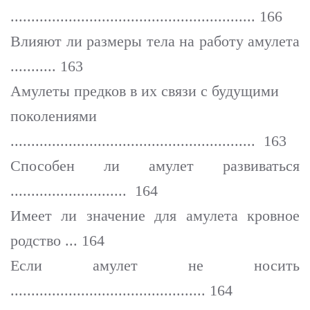
........................................................... 166
Влияют ли размеры тела на работу амулета
........... 163
Амулеты предков в их связи с будущими
поколениями
........................................................... 163
Способен ли амулет развиваться
............................ 164
Имеет ли значение для амулета кровное
родство ... 164
Если амулет не носить
............................................... 164