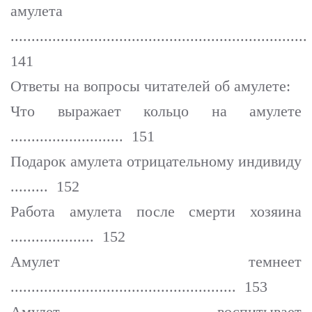
амулета
.......................................................................
141
Ответы на вопросы читателей об амулете:
Что выражает кольцо на амулете
........................... 151
Подарок амулета отрицательному индивиду
......... 152
Работа амулета после смерти хозяина
.................... 152
Амулет темнеет
...................................................... 153
Амулет воспитывает