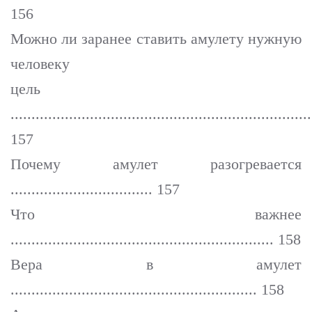
156
Можно ли заранее ставить амулету нужную
человеку
цель
........................................................................
157
Почему амулет разогревается
.................................. 157
Что важнее
............................................................... 158
Вера в амулет
........................................................... 158