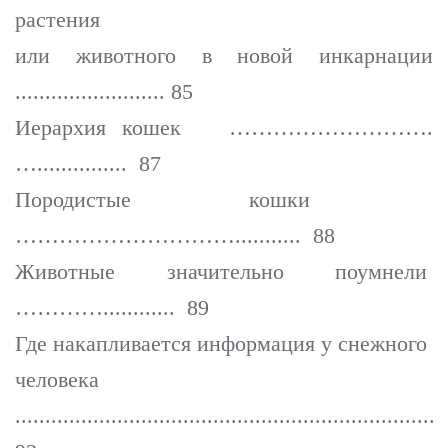
растения
или животного в новой инкарнации
......................... 85
Иерархия кошек ……………………….
…............... 87
Породистые кошки
…………………………........... 88
Животные значительно поумнели
…………............ 89
Где накапливается информация у снежного
человека
......................................................................