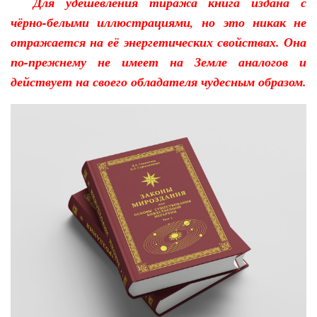
Для удешевления тиража книга издана с
чёрно-белыми иллюстрациями, но это никак не
отражается на её энергетических свойствах. Она
по-прежнему не имеет на Земле аналогов и
действует на своего обладателя чудесным образом.