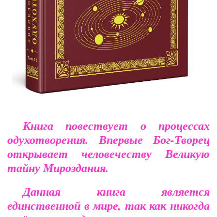
Книга повествует о процессах
одухотворения. Впервые Бог-Творец
открывает человечеству Великую
тайну Мироздания.
Данная книга является
единственной в мире, так как никогда